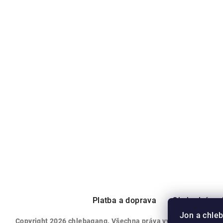
Z
á
p
Platba a doprava
Obchodní po
a
Jon a chleb
Copyright 2026
chlebagang
. Všechna práva vyhrazena.