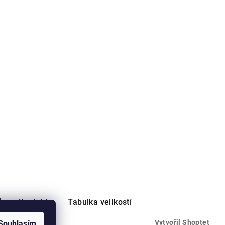
ů
Kontakty
Tabulka velikostí
Vytvořil Shoptet
Souhlasím