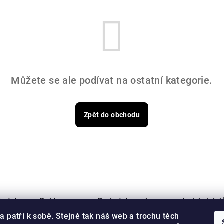
Můžete se ale podívat na ostatní kategorie.
Zpět do obchodu
dmínky
Reklamace
Podmínky ochrany osobních údaj
a patří k sobě. Stejně tak náš web a trochu těch