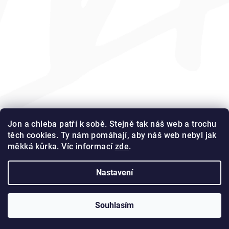
C
Z
Jon a chleba patří k sobě. Stejně tak náš web a trochu
á
h
těch cookies. Ty nám pomáhají, aby náš web nebyl jak
p
měkká kůrka. Víc informací
zde
.
l
a
Platba a doprava
Obchodní podmínky
Reklamace
Podmínky ochrany osobních údajů
Kontakty
t
e
Nastavení
Tabulka velikostí
í
b
Copyright 2026
chlebagang
. Všechna práva vyhrazena.
Souhlasím
a
Vytvořil Shoptet